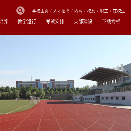
学校主页
/
人才招聘
/
内网
/
校友
/
职工
/
在校生
培养
教学运行
考试安排
支部建设
下载专栏